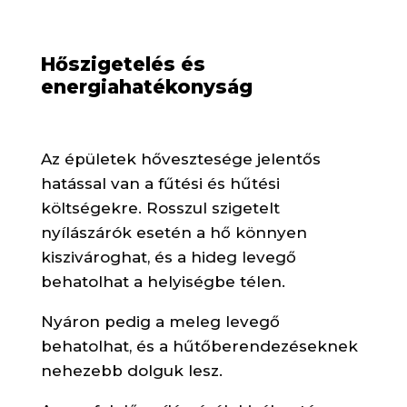
Hőszigetelés és
energiahatékonyság
Az épületek hővesztesége jelentős
hatással van a fűtési és hűtési
költségekre. Rosszul szigetelt
nyílászárók esetén a hő könnyen
kiszivároghat, és a hideg levegő
behatolhat a helyiségbe télen.
Nyáron pedig a meleg levegő
behatolhat, és a hűtőberendezéseknek
nehezebb dolguk lesz.