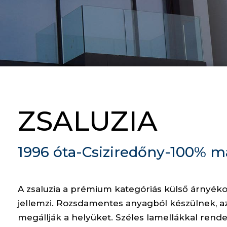
ZSALUZIA
1996 óta-Csiziredőny-100% ma
A zsaluzia a prémium kategóriás külső árnyék
jellemzi. Rozsdamentes anyagból készülnek, az
megállják a helyüket. Széles lamellákkal ren