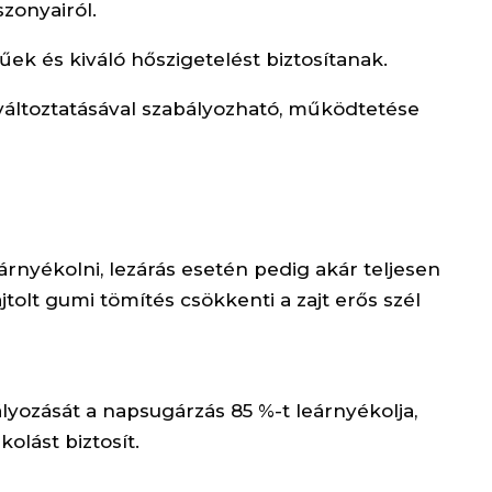
zonyairól.
űek és kiváló hőszigetelést biztosítanak.
áltoztatásával szabályozható, működtetése
árnyékolni, lezárás esetén pedig akár teljesen
olt gumi tömítés csökkenti a zajt erős szél
lyozását a napsugárzás 85 %-t leárnyékolja,
lást biztosít.