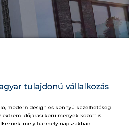
gyar tulajdonú vállalkozás
oló, modern design és könnyű kezelhetőség
 extrém időjárási körülmények között is
delkeznek, mely bármely napszakban