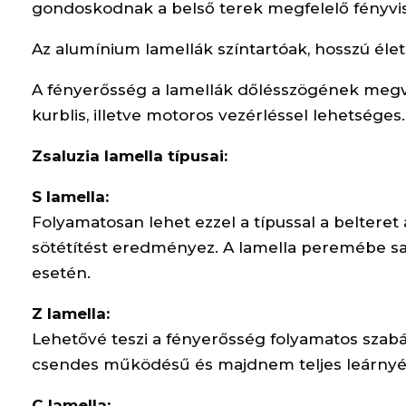
gondoskodnak a belső terek megfelelő fényvis
Az alumínium lamellák színtartóak, hosszú élet
A fényerősség a lamellák dőlésszögének megv
kurblis, illetve motoros vezérléssel lehetséges.
Zsaluzia lamella típusai:
S lamella:
Folyamatosan lehet ezzel a típussal a belteret 
sötétítést eredményez. A lamella peremébe sajt
esetén.
Z lamella:
Lehetővé teszi a fényerősség folyamatos szabá
csendes működésű és majdnem teljes leárnyéko
C lamella: