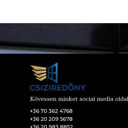
Kövessen minket social media olda
+36 70 362 4768
+36 20 209 5678
+36 20 983 8852