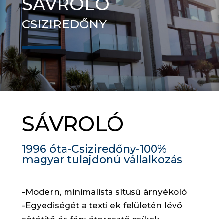
SÁVROLÓ
CSIZIREDŐNY
SÁVROLÓ
1996 óta-Csiziredőny-100%
magyar tulajdonú vállalkozás
-Modern, minimalista sítusú árnyékoló
-Egyediségét a textilek felületén lévő
sötétítő és fényáteresztő csíkok