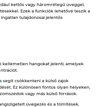
ldául kettős vagy háromrétegű üveggel,
tésekkel. Ezek a funkciók lehetővé teszik a
 ingatlan tulajdonosai jelentős
ó kellemetlen hangokat jelenti, amelyek
ntrációt.
a
segít csökkenteni a külső zajok
edését. Ez különösen fontos olyan helyeken,
s szomszédok vagy más külső források.
angszigetelt üvegezés és a tömítések,