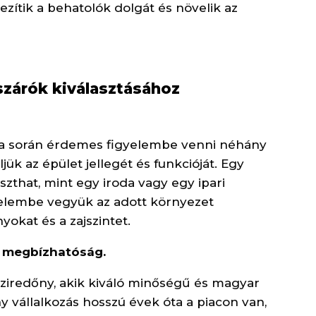
zítik a behatolók dolgát és növelik az
szárók kiválasztásához
ása során érdemes figyelembe venni néhány
jük az épület jellegét és funkcióját. Egy
that, mint egy iroda vagy egy ipari
gyelembe vegyük az adott környezet
nyokat és a zajszintet.
a megbízhatóság.
siziredőny, akik kiváló minőségű és magyar
ny vállalkozás hosszú évek óta a piacon van,