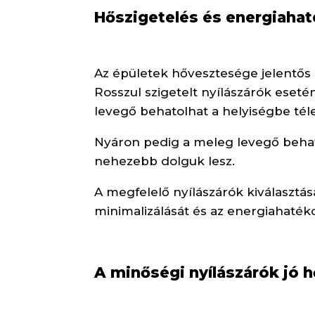
Hőszigetelés és energiaha
Az épületek hővesztesége jelentős h
Rosszul szigetelt nyílászárók eseté
levegő behatolhat a helyiségbe tél
Nyáron pedig a meleg levegő beha
nehezebb dolguk lesz.
A megfelelő nyílászárók kiválasztás
minimalizálását és az energiahaté
A minőségi nyílászárók jó 