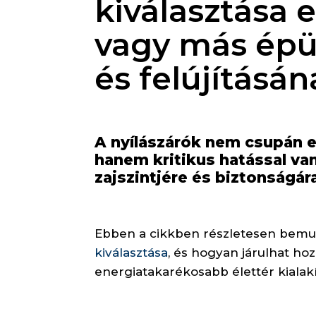
kiválasztása 
vagy más épü
és felújításá
A nyílászárók nem csupán e
hanem kritikus hatással va
zajszintjére és biztonságára
Ebben a cikkben részletesen bemut
kiválasztása
, és hogyan járulhat ho
energiatakarékosabb élettér kialak