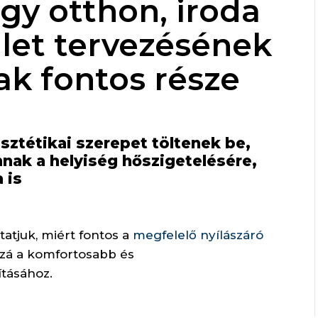
egy otthon, iroda
let tervezésének
nak fontos része
sztétikai szerepet töltenek be,
nnak a helyiség hőszigetelésére,
 is
atjuk, miért fontos a
megfelelő nyílászáró
zzá a komfortosabb és
ításához.