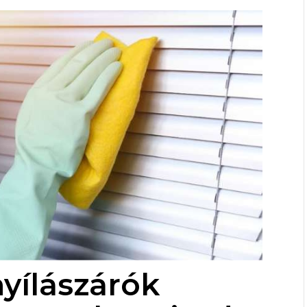
yílászárók