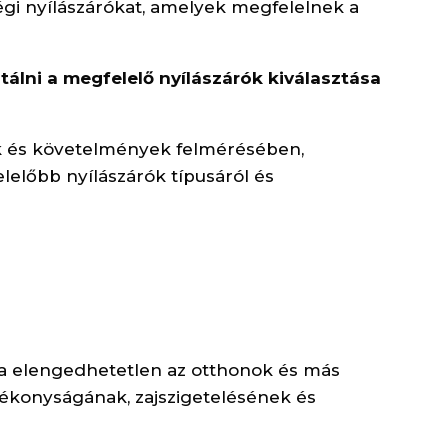
égi nyílászárókat, amelyek megfelelnek a
tálni a megfelelő nyílászárók kiválasztása
k és követelmények felmérésében,
lelőbb nyílászárók típusáról és
sa elengedhetetlen az otthonok és más
ékonyságának, zajszigetelésének és