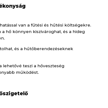
tékonyság
atással van a fűtési és hűtési költségekre.
n a hő könnyen kiszivároghat, és a hideg
en.
tolhat, és a hűtőberendezéseknek
a lehetővé teszi a hőveszteség
konyabb működést.
hőszigetelő