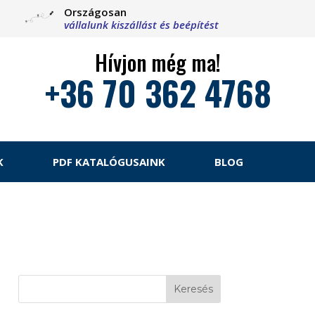
Országosan
vállalunk kiszállást és beépítést
Hívjon még ma!
+36 70 362 4768
K
PDF KATALÓGUSAINK
BLOG
Keresés