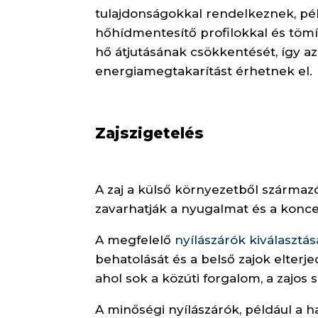
tulajdonságokkal rendelkeznek, pé
hőhídmentesítő profilokkal és tömí
hő átjutásának csökkentését, így az
energiamegtakarítást érhetnek el.
Zajszigetelés
A zaj a külső környezetből származ
zavarhatják a nyugalmat és a konce
A megfelelő
nyílászárók kiválasztás
behatolását és a belső zajok elterj
ahol sok a közúti forgalom, a zajo
A minőségi nyílászárók, például a h