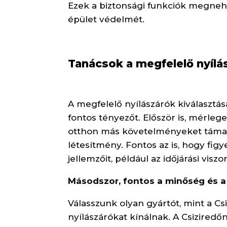
Ezek a biztonsági funkciók megnehe
épület védelmét.
Tanácsok a megfelelő nyílá
A megfelelő nyílászárók kiválaszt
fontos tényezőt. Először is, mérlegel
otthon más követelményeket támasz
létesítmény. Fontos az is, hogy fi
jellemzőit, például az időjárási viszo
Másodszor, fontos a minőség és 
Válasszunk olyan gyártót, mint a C
nyílászárókat kínálnak. A Csiziredő