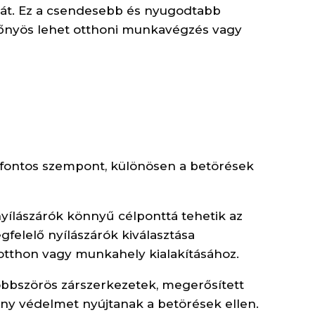
ását. Ez a csendesebb és nyugodtabb
őnyös lehet otthoni munkavégzés vagy
l fontos szempont, különösen a betörések
yílászárók könnyű célponttá tehetik az
gfelelő nyílászárók kiválasztása
otthon vagy munkahely kialakításához.
többszörös zárszerkezetek, megerősített
ny védelmet nyújtanak a betörések ellen.